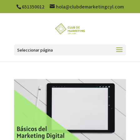
651350012
hola@clubdemarketingcyl.com
Seleccionar página