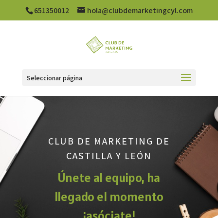
651350012
hola@clubdemarketingcyl.com
Seleccionar página
CLUB DE MARKETING DE
CASTILLA Y LEÓN
Únete al equipo, ha
llegado el momento
¡asóciate!