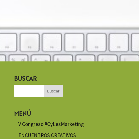
BUSCAR
MENÚ
V Congreso #CyLesMarketing
ENCUENTROS CREATIVOS