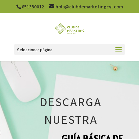
651350012
hola@clubdemarketingcyl.com
Seleccionar página
DESCARGA
NUESTRA
GUÍA BÁSICA DE