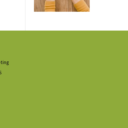
ting
S