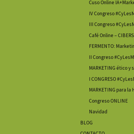
Cuso Online IA+Mark
IV Congreso #CyLes
III Congreso #CyLes
Café Online – CIBE
FERMENTO: Marketing
II Congreso #CyLesM
MARKETING ético y s
I CONGRESO #CyLes
MARKETING para la
Congreso ONLINE
Navidad
BLOG
CONTACTO