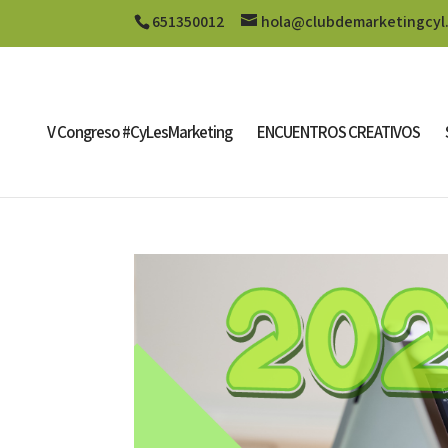
651350012
hola@clubdemarketingcyl
V Congreso #CyLesMarketing
ENCUENTROS CREATIVOS