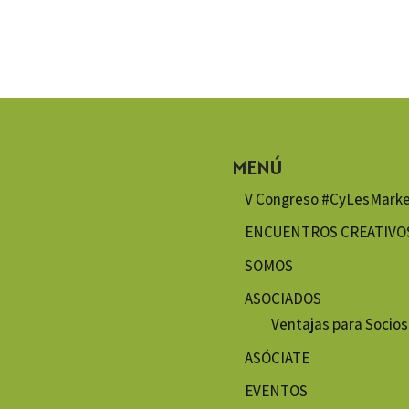
MENÚ
V Congreso #CyLesMarke
ENCUENTROS CREATIVO
SOMOS
ASOCIADOS
Ventajas para Socios
ASÓCIATE
EVENTOS