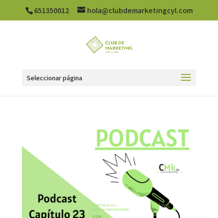
651350012
hola@clubdemarketingcyl.com
Seleccionar página