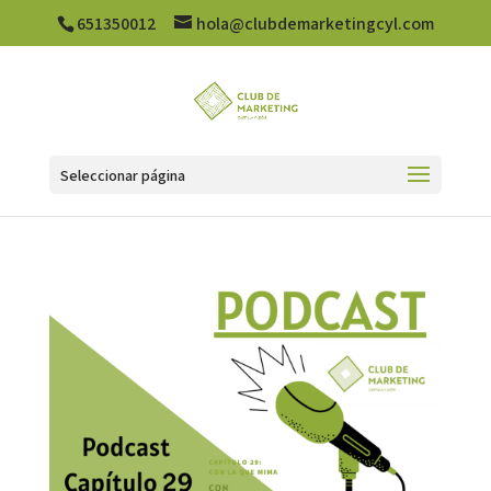
651350012
hola@clubdemarketingcyl.com
Seleccionar página