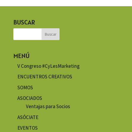
BUSCAR
MENÚ
V Congreso #CyLesMarketing
ENCUENTROS CREATIVOS
SOMOS
ASOCIADOS
Ventajas para Socios
ASÓCIATE
EVENTOS