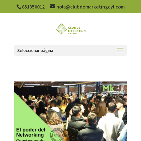
651350012
hola@clubdemarketingcyl.com
Seleccionar página