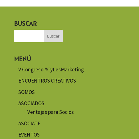
BUSCAR
MENÚ
V Congreso #CyLesMarketing
ENCUENTROS CREATIVOS
SOMOS
ASOCIADOS
Ventajas para Socios
ASÓCIATE
EVENTOS