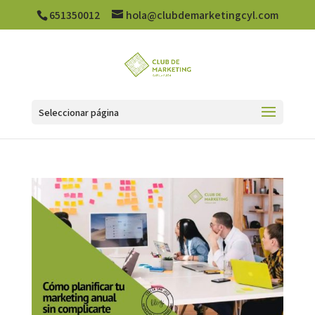
651350012
hola@clubdemarketingcyl.com
Seleccionar página