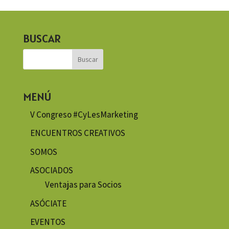
BUSCAR
MENÚ
V Congreso #CyLesMarketing
ENCUENTROS CREATIVOS
SOMOS
ASOCIADOS
Ventajas para Socios
ASÓCIATE
EVENTOS