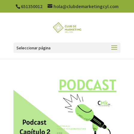
651350012
hola@clubdemarketingcyl.com
Seleccionar página