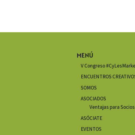
MENÚ
V Congreso #CyLesMarke
ENCUENTROS CREATIVO
SOMOS
ASOCIADOS
Ventajas para Socios
ASÓCIATE
EVENTOS