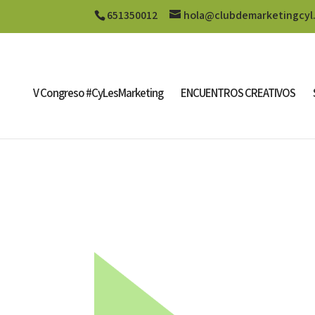
651350012
hola@clubdemarketingcyl
V Congreso #CyLesMarketing
ENCUENTROS CREATIVOS