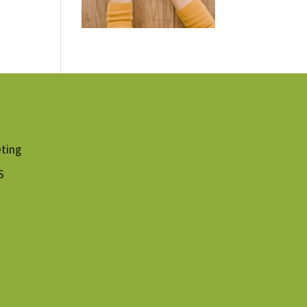
ting
S