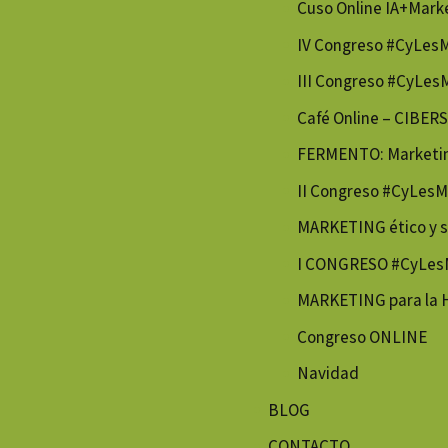
Cuso Online IA+Mark
IV Congreso #CyLes
III Congreso #CyLes
Café Online – CIBE
FERMENTO: Marketing
II Congreso #CyLesM
MARKETING ético y s
I CONGRESO #CyLes
MARKETING para la
Congreso ONLINE
Navidad
BLOG
CONTACTO