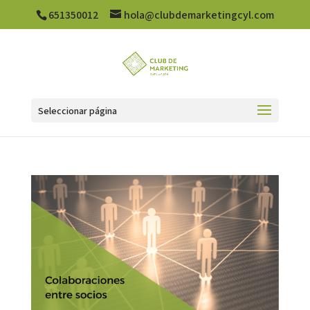
651350012
hola@clubdemarketingcyl.com
Seleccionar página