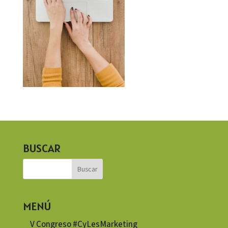
BUSCAR
MENÚ
V Congreso #CyLesMarketing