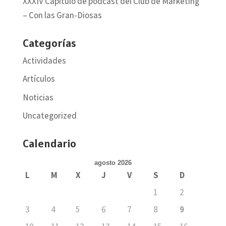
XXXIV Capítulo de pódcast del Club de Marketing
– Con las Gran-Diosas
Categorías
Actividades
Artículos
Noticias
Uncategorized
Calendario
agosto 2026
L
M
X
J
V
S
D
1
2
3
4
5
6
7
8
9