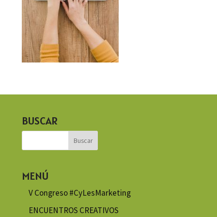
BUSCAR
MENÚ
V Congreso #CyLesMarketing
ENCUENTROS CREATIVOS