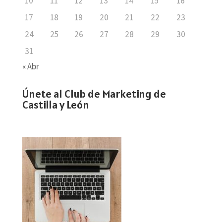
10
11
12
13
14
15
16
17
18
19
20
21
22
23
24
25
26
27
28
29
30
31
« Abr
Únete al Club de Marketing de
Castilla y León