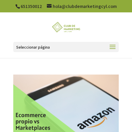
651350012
hola@clubdemarketingcyl.com
Seleccionar página