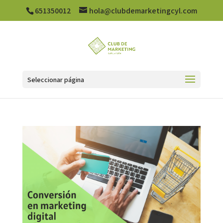
651350012
hola@clubdemarketingcyl.com
Seleccionar página