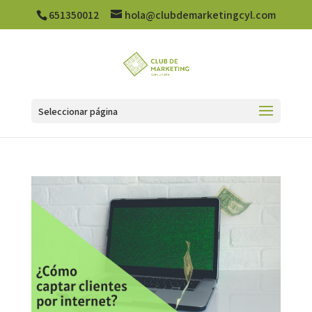
651350012
hola@clubdemarketingcyl.com
Seleccionar página