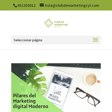
651350012
hola@clubdemarketingcyl.com
Seleccionar página