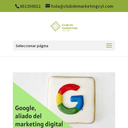
651350012
hola@clubdemarketingcyl.com
Seleccionar página