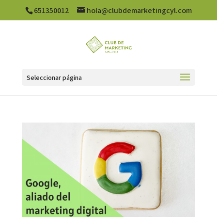
651350012
hola@clubdemarketingcyl.com
Seleccionar página