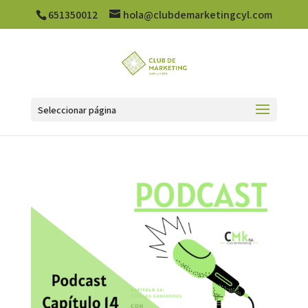
651350012
hola@clubdemarketingcyl.com
Seleccionar página