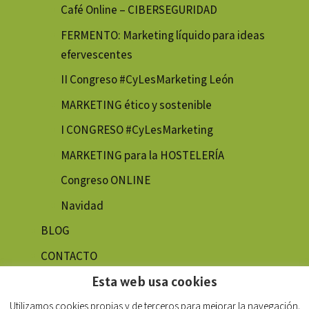
Café Online – CIBERSEGURIDAD
FERMENTO: Marketing líquido para ideas
efervescentes
II Congreso #CyLesMarketing León
MARKETING ético y sostenible
I CONGRESO #CyLesMarketing
MARKETING para la HOSTELERÍA
Congreso ONLINE
Navidad
BLOG
CONTACTO
Esta web usa cookies
Utilizamos cookies propias y de terceros para mejorar la navegación.